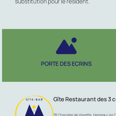
substitution pour le résident.
PORTE DES ECRINS
Gîte Restaurant des 3 c
78 Charrière de Viarette, Hameau Les 