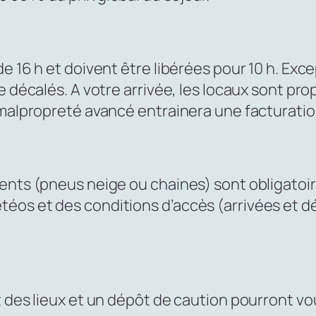
e 16 h et doivent être libérées pour 10 h. Exc
e décalés. A votre arrivée, les locaux sont pro
 malpropreté avancé entrainera une facturatio
ents (pneus neige ou chaines) sont obligatoire
éos et des conditions d’accès (arrivées et dé
 des lieux et un dépôt de caution pourront vo