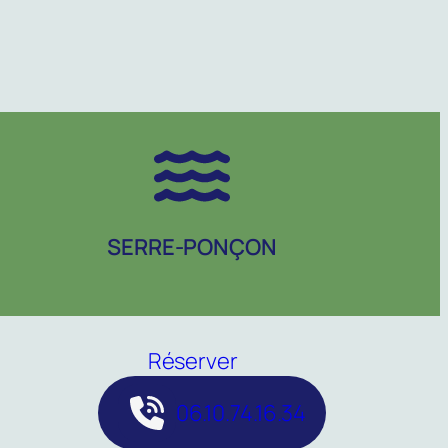
SERRE-PONÇON
Réserver
06.10.74.16.34