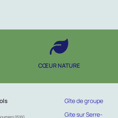
CŒUR NATURE
ols
Gîte de groupe
Gite sur Serre-
Gourniers 05160