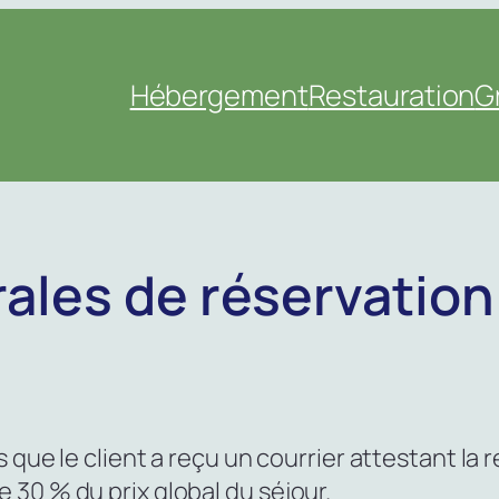
Hébergement
Restauration
G
ales de réservation
s que le client a reçu un courrier attestant la 
30 % du prix global du séjour.