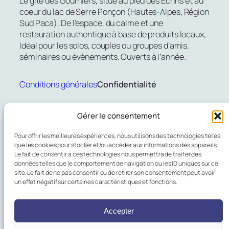
Le gite des Gourniers, situé au pied des Ecrins et au
coeur du lac de Serre Ponçon (Hautes-Alpes, Région
Sud Paca). De l’espace, du calme et une
restauration authentique à base de produits locaux,
Idéal pour les solos, couples ou groupes d’amis,
séminaires ou évènements. Ouverts à l’année.
Conditions générales
Confidentialité
Gîte de groupe
Gérer le consentement
Gite sur Serre-Ponçon
Pour offrir les meilleures expériences, nous utilisons des technologies telles
que les cookies pour stocker et/ou accéder aux informations des appareils.
Le fait de consentir à ces technologies nous permettra de traiter des
Activités à proximité
données telles que le comportement de navigation ou les ID uniques sur ce
site. Le fait de ne pas consentir ou de retirer son consentement peut avoir
un effet négatif sur certaines caractéristiques et fonctions.
Réserver
06.10.74.16.34
Accepter
Coordonnées GPS